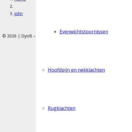
john
Evenwichtstoornissen
© 2026 | DyoB – Steenweg 79/1, 3450 Herk-de-Stad
Privacy polic
Hoofdpijn en nekklachten
Rugklachten