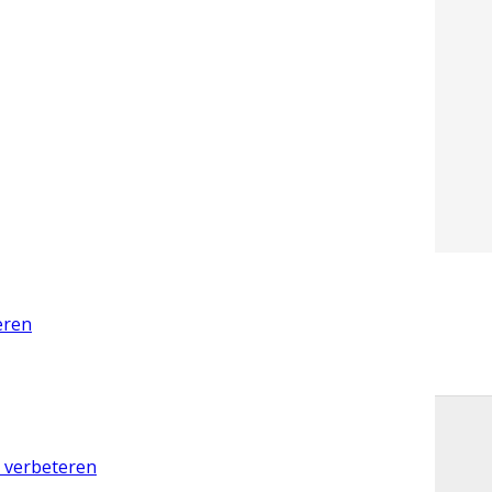
eren
57
d verbeteren