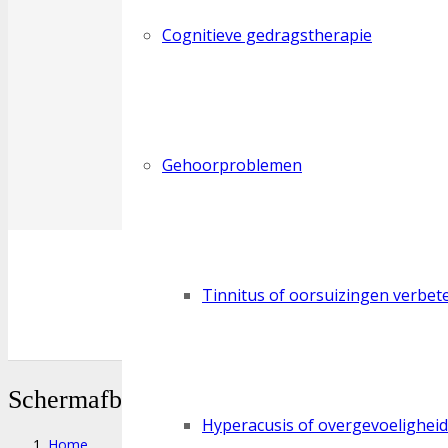
Cognitieve gedragstherapie
Gehoorproblemen
Tinnitus of oorsuizingen verbet
Schermafbeelding 2025-10-16 om 15.18.
Hyperacusis of overgevoelighei
Home