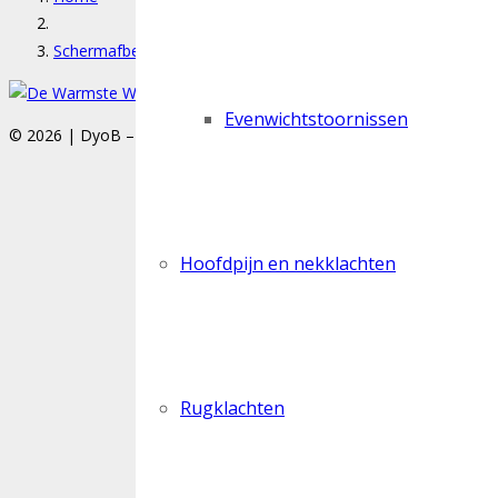
Schermafbeelding 2025-10-16 om 15.18.57
Evenwichtstoornissen
© 2026 | DyoB – Steenweg 79/1, 3450 Herk-de-Stad
Privacy polic
Hoofdpijn en nekklachten
Rugklachten