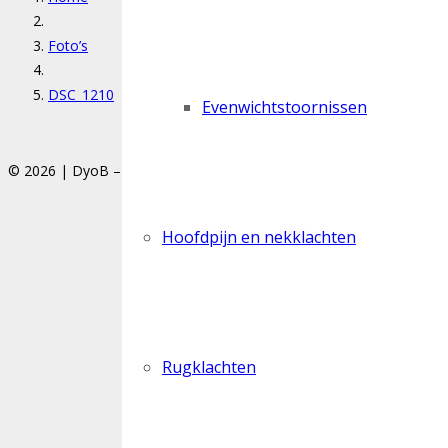
Foto’s
DSC_1210
Evenwichtstoornissen
© 2026 | DyoB – Steenweg 79/1, 3450 Herk-de-Stad
Privacy polic
Hoofdpijn en nekklachten
Rugklachten